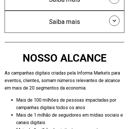
seus produtospara o mercado sejam defendidos e
produtoapareça para as pessoascertas.
destacados para aaudiência.
Audiência e encontrosselecionados para quepossam
FALE COM UM DE NOSSOS CONSULTORES
Além disso, com a campanha de banners eanúncios
Saiba mais
conhecer seuproduto, ou serviço.
bastante ampla, vamos garantir muita visibilidadepara os
FALE COM UM DE NOSSOS CONSULTORES
seus lançamentos.
Reuniões Consultivas paraentendermos anecessidade de
seunegócio e unirmos nossashabilidades para atenderas
suas expectativas.
NOSSO ALCANCE
FALE COM UM DE NOSSOS CONSULTORES
As campanhas digitais criadas pela Informa Markets para
eventos, clientes, somam números relevantes de alcance
em mais de 20 segmentos da economia.
Mais de 100 milhões de pessoas impactadas por
campanhas digitais todos os anos
Mais de 1 milhão de seguidores em mídias sociais e
canais digitais