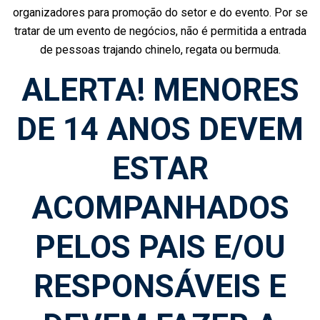
organizadores para promoção do setor e do evento. Por se
tratar de um evento de negócios, não é permitida a entrada
de pessoas trajando chinelo, regata ou bermuda.
ALERTA! MENORES
DE 14 ANOS DEVEM
ESTAR
ACOMPANHADOS
PELOS PAIS E/OU
RESPONSÁVEIS E