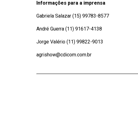
Informações para a imprensa
Gabriela Salazar (15) 99783-8577
André Guerra (11) 91617-4138
Jorge Valério (11) 99822-9013
agrishow@cdicom.com.br