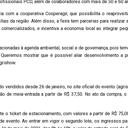
rofissionais PCD, além de colaboradores com mais de 50 e 60 an
ria com a cooperativa Cooperagir, que possibilita o reaprove
ílias da região. Além disso, a feira tem parcerias para realiz
 comercializados, e incentiva a economia local ao integrar p
lacionadas à agenda ambiental, social e de governança, pois 
ueremos mostrar que é possível aliar desenvolvimento a prát
grishow.
vendidos desde 26 de janeiro, no site oficial do evento (agris
o de meia-entrada a partir de R$ 37,50. No ato da compra, o
e o ticket de estacionamento, com valores a partir de R$ 75,0
de evento. Ao entrar em vigor o segundo lote, os ingressos pass