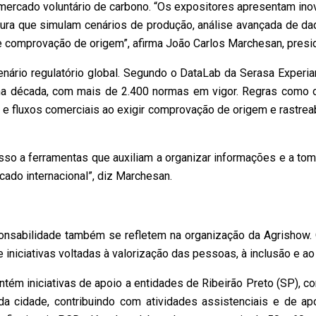
o mercado voluntário de carbono. “Os expositores apresentam inova
voura que simulam cenários de produção, análise avançada de d
e comprovação de origem”, afirma João Carlos Marchesan, presi
nário regulatório global. Segundo o DataLab da Serasa Experian
ima década, com mais de 2.400 normas em vigor. Regras como 
 e fluxos comerciais ao exigir comprovação de origem e rastrea
esso a ferramentas que auxiliam a organizar informações e a t
cado internacional”, diz Marchesan.
nsabilidade também se refletem na organização da Agrishow. O
 iniciativas voltadas à valorização das pessoas, à inclusão e ao 
ntém iniciativas de apoio a entidades de Ribeirão Preto (SP), 
a cidade, contribuindo com atividades assistenciais e de a