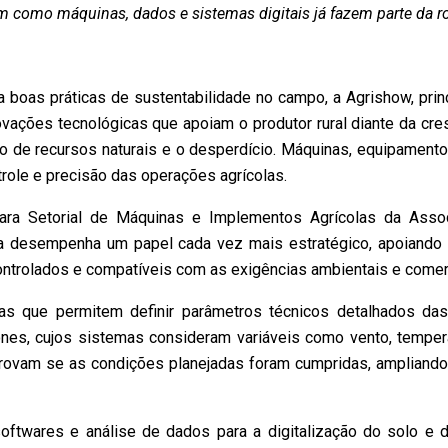
como máquinas, dados e sistemas digitais já fazem parte da ro
 boas práticas de sustentabilidade no campo, a Agrishow, princ
ovações tecnológicas que apoiam o produtor rural diante da c
uso de recursos naturais e o desperdício. Máquinas, equipamen
ole e precisão das operações agrícolas.
ra Setorial de Máquinas e Implementos Agrícolas da Associ
la desempenha um papel cada vez mais estratégico, apoiando
ntrolados e compatíveis com as exigências ambientais e comerc
gias que permitem definir parâmetros técnicos detalhados 
es, cujos sistemas consideram variáveis como vento, temperat
rovam se as condições planejadas foram cumpridas, ampliando o 
twares e análise de dados para a digitalização do solo e d