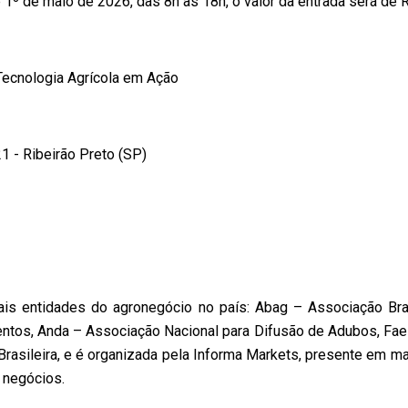
 e 1º de maio de 2026, das 8h às 18h, o valor da entrada será de 
 Tecnologia Agrícola em Ação
1 - Ribeirão Preto (SP)
pais entidades do agronegócio no país: Abag – Associação Br
entos, Anda – Associação Nacional para Difusão de Adubos, Fae
rasileira, e é organizada pela Informa Markets, presente em mai
 negócios.